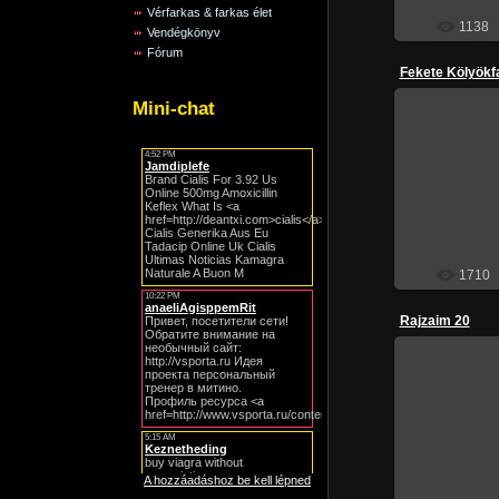
Vérfarkas & farkas élet
1138
Vendégkönyv
Fórum
Fekete Kölyökf
Mini-chat
201
1710
Rajzaim 20
201
A hozzáadáshoz be kell lépned