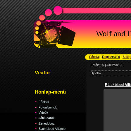
Wolf and 
Főoldal
|
Regisztráció
|
Belép
Fotók:
56
| Albumok:
2
Visitor
Új fotók
Blackblood Alli
Honlap-menü
Főoldal
Fotóalbumok
201
Videók
Játéksarok
Zenedoboz
Blackblood Alliance