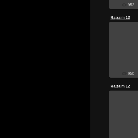
952
Rajzaim 13
201
950
Rajzaim 12
201