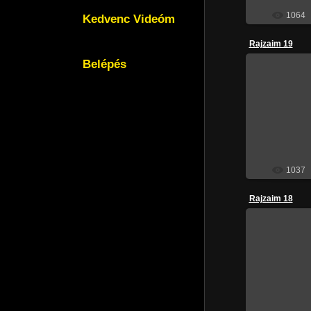
1064
Kedvenc Videóm
Rajzaim 19
Belépés
201
1037
Rajzaim 18
201