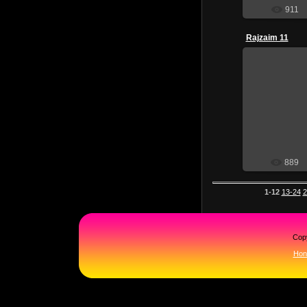
911
Rajzaim 11
201
889
1-12
13-24
2
Cop
Hon