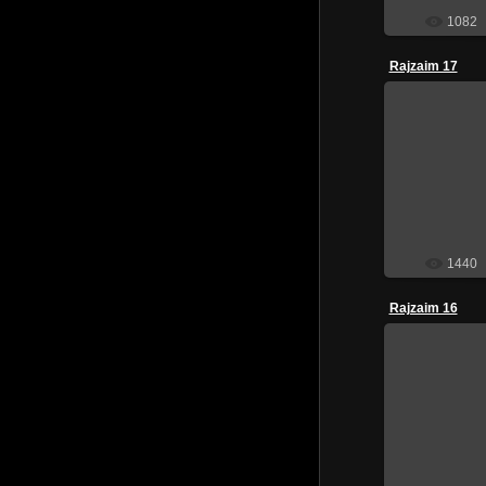
1082
Rajzaim 17
201
1440
Rajzaim 16
201