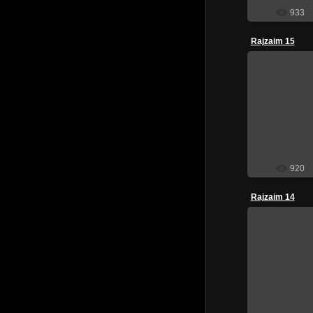
933
Rajzaim 15
201
920
Rajzaim 14
201
Mostanában ké
ind