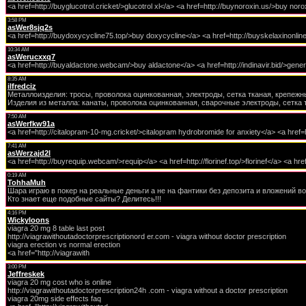
<a href=http://buyglucotrol.cricket/>glucotrol xl</a> <a href=http://buynoroxin.us/>buy no
3:58 PM
asWer8sjq2s
<a href=http://buydoxycycline75.top/>buy doxycycline</a> <a href=http://buyskelaxinonlin
10:34 AM
asWerucxxq7
<a href=http://buyaldactone.webcam/>buy aldactone</a> <a href=http://indinavir.bid/>generic
8:35 AM
ilfredciz
Металлоизделия: тросы, проволока оцинкованная, электроды, сетка тканая, крепежн
Изделия из металла: канаты, проволока оцинкованная, сварочные электроды, сетка 
7:50 AM
asWerfkw91a
<a href=http://citalopram-10-mg.cricket/>citalopram hydrobromide for anxiety</a> <a href=h
7:41 AM
asWerzajd2l
<a href=http://buyrequip.webcam/>requip</a> <a href=http://florinef.top/>florinef</a> <a hre
0:19 AM
TohhaMuh
Шара играю в покер на реальные деньги а не на фантики без депозита и вложений вот 
Кто знает еще подобные сайты? Делитесь!!!
4:16 PM
Wickyloons
viagra 20 mg 8 table last post
http://viagrawithoutadoctorprescriptionord er.com - viagra without doctor prescription
viagra erection vs normal erection
<a href="http://viagrawith
3:00 PM
Jeffreskek
viagra 20 mg cost who is online
http://viagrawithoutadoctorprescription24h .com - viagra without a doctor prescription
viagra 20mg side effects faq