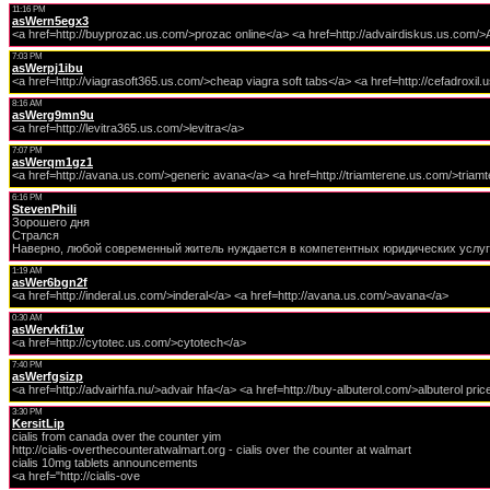
11:16 PM
asWern5egx3
<a href=http://buyprozac.us.com/>prozac online</a> <a href=http://advairdiskus.us.com/
7:03 PM
asWerpj1ibu
<a href=http://viagrasoft365.us.com/>cheap viagra soft tabs</a> <a href=http://cefadroxil.
8:16 AM
asWerg9mn9u
<a href=http://levitra365.us.com/>levitra</a>
7:07 PM
asWerqm1gz1
<a href=http://avana.us.com/>generic avana</a> <a href=http://triamterene.us.com/>triamte
6:16 PM
StevenPhili
Зорошего дня
Стрался
Наверно, любой современный житель нуждается в компетентных юридических услуг
1:19 AM
asWer6bgn2f
<a href=http://inderal.us.com/>inderal</a> <a href=http://avana.us.com/>avana</a>
0:30 AM
asWervkfi1w
<a href=http://cytotec.us.com/>cytotech</a>
7:40 PM
asWerfgsizp
<a href=http://advairhfa.nu/>advair hfa</a> <a href=http://buy-albuterol.com/>albuterol pri
3:30 PM
KersitLip
cialis from canada over the counter yim
http://cialis-overthecounteratwalmart.org - cialis over the counter at walmart
cialis 10mg tablets announcements
<a href="http://cialis-ove