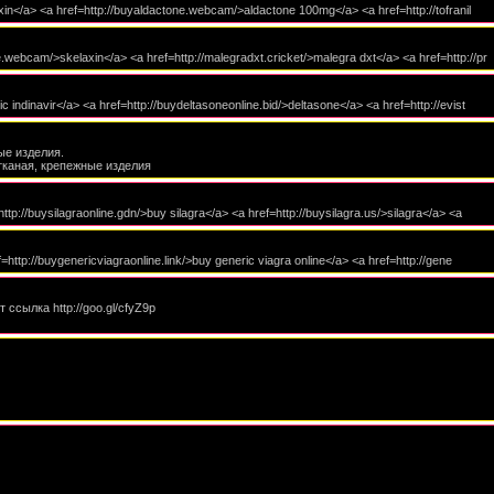
roxin</a> <a href=http://buyaldactone.webcam/>aldactone 100mg</a> <a href=http://tofranil
e.webcam/>skelaxin</a> <a href=http://malegradxt.cricket/>malegra dxt</a> <a href=http://pr
 indinavir</a> <a href=http://buydeltasoneonline.bid/>deltasone</a> <a href=http://evist
ые изделия.
тканая, крепежные изделия
ttp://buysilagraonline.gdn/>buy silagra</a> <a href=http://buysilagra.us/>silagra</a> <a
f=http://buygenericviagraonline.link/>buy generic viagra online</a> <a href=http://gene
ссылка http://goo.gl/cfyZ9p