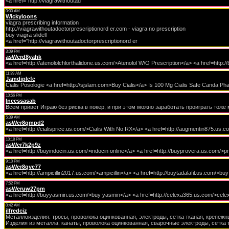
<a href="http://viagrawithoutad
0:00 AM
Wickyloons
viagra prescribing information
http://viagrawithoutadoctorprescriptionord er.com - viagra no prescription
buy viagra slidell
<a href="http://viagrawithoutadoctorprescriptionord er
3:09 PM
asWerd8yahk
<a href=http://atenololchlorthalidone.us.com/>Atenolol W\O Prescription</a> <a href=http
11:39 AM
Jamdiplefe
Cialis Posologie <a href=http://sjslam.com>Buy Cialis</a> Is 100 Mg Cialis Safe Canda
10:56 PM
Ineessasab
Всем привет Играю без риска в покер, и при этом можно заработать проиграть тоже 
5:39 AM
asWer8qmpd2
<a href=http://cialisprice.us.com/>Cialis With No RX</a> <a href=http://augmentin875.us.
10:18 PM
asWer7k2p9z
<a href=http://buyindocin.us.com/>indocin online</a> <a href=http://buyprovera.us.com/>p
9:10 PM
asWer8qve77
<a href=http://ampicillin2017.us.com/>ampicillin</a> <a href=http://buytadalafil.us.com/>buy 
7:52 PM
asWeruw27pm
<a href=http://buyyasmin.us.com/>buy yasmin</a> <a href=http://celexa365.us.com/>cele
0:42 AM
ilfredciz
Металлоизделия: тросы, проволока оцинкованная, электроды, сетка тканая, крепежн
Изделия из металла: канаты, проволока оцинкованная, сварочные электроды, сетка 