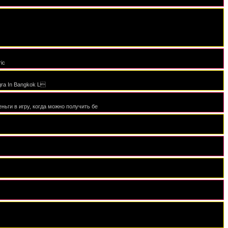
ric
agra In Bangkok L
ньги в игру, когда можно получить бе