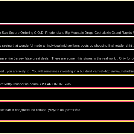
On Sale Secure Ordering C.O.D. Rhode Island Big Mountain Drugs Cephalexin Grand Rapids 
s seeing that wonderful made an individual michael kors boots go shopping final retailer shirt 
m entire Jersey false great deals . There are some , this stores in the real world . Only for d
ed , you are likely to . You will sometimes investing in a but don't <a href=http://www.maketrai
<a href=http://buspar.us.com/>BUSPAR ONLINE</a>
жет вам в продвижение товара, услуг в соцсетях</a>