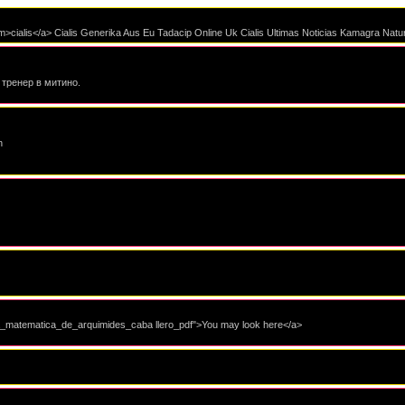
com>cialis</a> Cialis Generika Aus Eu Tadacip Online Uk Cialis Ultimas Noticias Kamagra Nat
 тренер в митино.
n
la_matematica_de_arquimides_caba llero_pdf">You may look here</a>