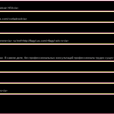
>Advair HFA</a>
us.com/>cefadroxil</a>
rene</a> <a href=http://flagyl.us.com/>flagyl w/o rx</a>
ах. В самом деле, без профессиональных консультаций профессионала трудно сущес
ces</a>