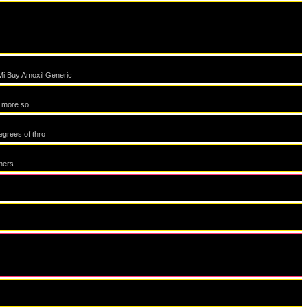
Mi Buy Amoxil Generic
, more so
egrees of thro
ners.