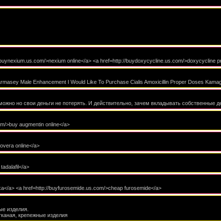
://buynexium.us.com/>nexium online</a> <a href=http://buydoxycycline.us.com/>doxycycline p
 Pharmasey Male Enhancement I Would Like To Purchase Cialis Amoxicillin Proper Doses Kam
можно но свои деньги не потерять. И действительно, зачем вкладывать собственные де
com/>buy augmentin online</a>
rovera online</a>
tadalafil</a>
xa</a> <a href=http://buyfurosemide.us.com/>cheap furosemide</a>
ые изделия.
тканая, крепежные изделия