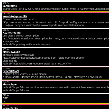
4:52 PM
Jamdiplefe
Brand Cialis For 3.92 Us Online 500mg Amoxicillin Keflex What Is <a href=http://deantxi.
10:22 PM
anaeliAgisppemRit
Привет, посетители сети!
Обратите внимание на необычный сайт: http://vsporta.ru Идея проекта персональный
Профиль ресурса <a href=http://www.vsporta.ru/content/stati/udobn
5:15 AM
Keznetheding
buy viagra without prescription
http://viagrawithoutadoctorprescriptionpha rmacy.com - viagra without a doctor prescriptio
is viagra safe
<a href="http://viagrawithoutadoctorpres
3:55 AM
Marzuswaype
compare cialis levitra cialis
http://cialisoverthecounteratwalmartshop.com - cialis over the counter
cialis half life
<a href="http://cialisoverthecounteratwalmartshop.com">c
11:54 AM
IvaNYURsaN
Привет. Хочу узнать мнение людей,
о моём сайте. Покритикуйте, пожалуйста, вот он <a href=http://sivs.ru>sivs.ru</a>
7:31 AM
Martaclepe
<a href="https://disqus.com/home/channel/sorrowone/discussion/channel-sorrowone/tab
<a href="https://disqus.
7:20 AM
Nev
...
8:53 PM
asWerl9u9ie