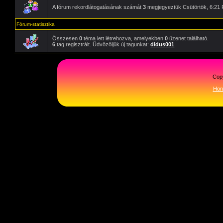
A fórum rekordlátogatásának számát
3
megjegyeztük Csütörtök, 6:21 
Fórum-statisztika
Összesen
0
téma lett létrehozva, amelyekben
0
üzenet található.
6
tag regisztrált. Üdvözöljük új tagunkat:
didus001
.
Cop
Hon