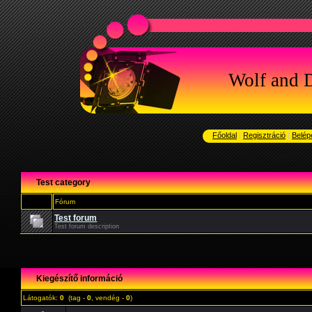
Wolf and 
Főoldal
|
Regisztráció
|
Belép
Test category
Fórum
Test forum
Test forum description
Kiegészítő információ
Látogatók:
0
(tag -
0
, vendég -
0
)